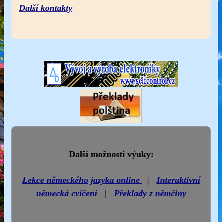
Další kontakty
Další možnosti výuky:
Lekce německého jazyka online
|
Interaktivní
německá cvičení
|
Překlady z němčiny