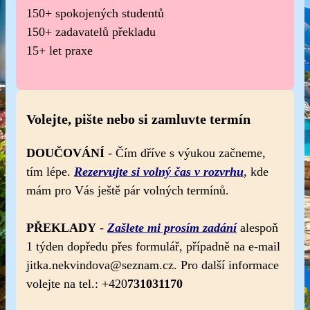
150+ spokojených studentů
150+ zadavatelů překladu
15+ let praxe
Volejte, pište nebo si zamluvte termín
DOUČOVÁNÍ
- Čím dříve s výukou začneme,
tím lépe.
Rezervujte si volný čas v rozvrhu
, kde
mám pro Vás ještě pár volných termínů.
PŘEKLADY
-
Zašlete mi prosím zadání
alespoň
1 týden dopředu přes formulář, případně na e-mail
jitka.nekvindova@seznam.cz. Pro další informace
volejte na tel.: +420
731031170