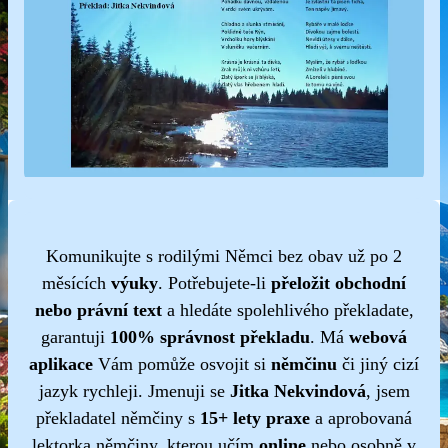
Komunikujte s rodilými Němci bez obav už po 2
měsících
výuky
. Potřebujete-li
přeložit obchodní
nebo právní text
a hledáte spolehlivého překladate,
garantuji
100% správnost překladu
. Má
webová
aplikace
Vám pomůže osvojit si
němčinu
či jiný cizí
jazyk rychleji. Jmenuji se
Jitka Nekvindová
, jsem
překladatel němčiny s
15+ lety praxe
a aprobovaná
lektorka němčiny, kterou učím
online
nebo osobně v