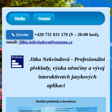
Služby
Ostatní
+420 731 031 170
(9 – 20:00 hod),
📞 Zavolat
email:
jitka.nekvindova@seznam.cz
Jitka Nekvindová - Profesionální
překlady, výuka němčiny a vývoj
interaktivních jazykových
aplikací